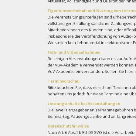
Aktualität, Vollständigkeit und Qualität der Inh
Eigentumsvorbehalt und Nutzung von Lehrma
Die Veranstaltungsunterlagen sind urheberrecht
vollständigen Erfüllung sämtlicher Zahlungsver
Mitarbeiter/innen des Kunden sind, oder öffent
Insbesondere die Veröffentlichung von Audio- od
Wir stellen kein Lehrmaterial in elektronischer 
Foto- und Videoaufnahmen
Bei einigen Veranstaltungen kann es zur Aufn
der VuV-Akademie verwendet werden können. Mi
VuV-Akademie einverstanden. Sollten Sie hiermi
Terminvorschau
Bitte beachten Sie, dass es sich bei Terminen 
behalten uns jedoch für diese Termine eine Übe
Leistungsinhalte bei Veranstaltungen
Die jeweils angegebenen Teilnahmegebühren be
Seminartag, Pausengetränke und umfangreiche 
Datenschutzhinweise
Nach Art. 6 Abs.1 b EU-DSGVO ist die Verarbei