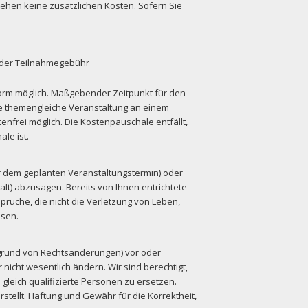
ehen keine zusätzlichen Kosten. Sofern Sie
% der Teilnahmegebühr
xtform möglich. Maßgebender Zeitpunkt für den
ne themengleiche Veranstaltung an einem
enfrei möglich. Die Kostenpauschale entfällt,
le ist.
r dem geplanten Veranstaltungstermin) oder
lt) abzusagen. Bereits von Ihnen entrichtete
üche, die nicht die Verletzung von Leben,
ssen.
fgrund von Rechtsänderungen) vor oder
cht wesentlich ändern. Wir sind berechtigt,
gleich qualifizierte Personen zu ersetzen.
ellt. Haftung und Gewähr für die Korrektheit,