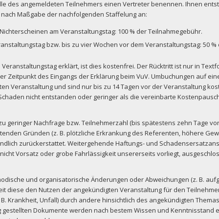
elle des angemeldeten Teilnehmers einen Vertreter benennen. Ihnen entst
en nach Maßgabe der nachfolgenden Staffelung an:
 Nichterscheinen am Veranstaltungstag: 100 % der Teilnahmegebühr.
ranstaltungstag bzw. bis zu vier Wochen vor dem Veranstaltungstag: 50 
Veranstaltungstag erklärt, ist dies kostenfrei. Der Rücktritt ist nur in Te
t der Zeitpunkt des Eingangs der Erklärung beim VuV. Umbuchungen auf ei
ten Veranstaltung und sind nur bis zu 14 Tagen vor der Veranstaltung kost
chaden nicht entstanden oder geringer als die vereinbarte Kostenpauscha
 zu geringer Nachfrage bzw. Teilnehmerzahl (bis spätestens zehn Tage vo
retenden Gründen (z. B. plötzliche Erkrankung des Referenten, höhere Gewa
lich zurückerstattet. Weitergehende Haftungs- und Schadensersatzanspr
nicht Vorsatz oder grobe Fahrlässigkeit unsererseits vorliegt, ausgeschlo
methodische und organisatorische Änderungen oder Abweichungen (z. B. au
 diese den Nutzen der angekündigten Veranstaltung für den Teilnehmer ni
B. Krankheit, Unfall) durch andere hinsichtlich des angekündigten Themas 
 gestellten Dokumente werden nach bestem Wissen und Kenntnisstand erst