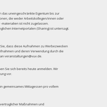
en das uneingeschränkte Eigentum bis zur
sonen, die weder Arbeitskollegen/innen oder
materialien ist nicht zugelassen.
lichen Internetportalen (Sharing) ist untersagt.
en Sie, dass diese Aufnahmen zu Werbezwecken
 Aufnahmen und deren Verwendung durch die
il an veranstaltungen@vuv.de.
en Sie sich bereits heute anmelden. Wir
ung vor.
ein gemeinsames Mittagessen pro vollem
orvertraglicher Maßnahmen und