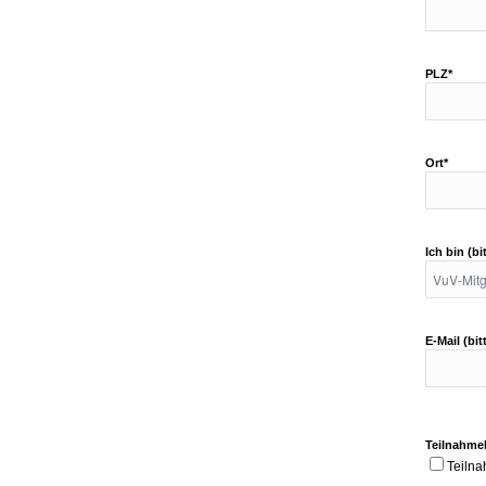
PLZ*
Ort*
Ich bin (b
E-Mail (bi
Teilnahme
Teiln