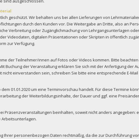
alte sind ausgeschlossen.
terial
lich geschützt. Wir behalten uns bei allen Lieferungen von Lehrmateriali
pflichtungen durch den Kunden vor. Die Weitergabe an Dritte, also an Per
liche Verbreitung oder Zugänglichmachung von Lehrgangsunterlagen oder -
er Videodaten, digitalen Präsentationen oder Skripten in öffentlich zugäng
Form zur Verfügung.
ahme der Teilnehmer/innen auf Fotos oder Videos kommen. Bitte beacht
t Buchung der Veranstaltung erklären Sie sich mit der Anfertigung der
t nicht einverstanden sein, schreiben Sie bitte eine entsprechende E-Ma
ab dem 01.01.2020 um eine Terminvorschau handelt. Für diese Termine könn
rarbeitung der Weiterbildungsinhalte, der Dauer und ggf. eine Preisänder
i Präsenzveranstaltungen beinhalten, soweit nicht anders angegeben: 
Arbeitsunterlagen.
tung Ihrer personenbezogen Daten rechtmäßig, da die zur Durchführung v