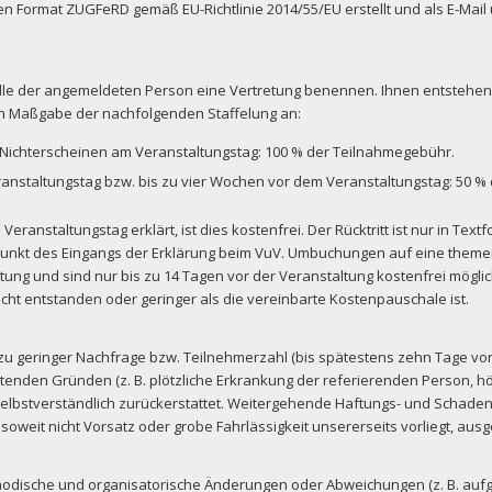
n Format ZUGFeRD gemäß EU-Richtlinie 2014/55/EU erstellt und als E-Mail üb
elle der angemeldeten Person eine Vertretung benennen. Ihnen entstehen 
ach Maßgabe der nachfolgenden Staffelung an:
 Nichterscheinen am Veranstaltungstag: 100 % der Teilnahmegebühr.
ranstaltungstag bzw. bis zu vier Wochen vor dem Veranstaltungstag: 50 
Veranstaltungstag erklärt, ist dies kostenfrei. Der Rücktritt ist nur in Te
itpunkt des Eingangs der Erklärung beim VuV. Umbuchungen auf eine them
ltung und sind nur bis zu 14 Tagen vor der Veranstaltung kostenfrei mögli
ht entstanden oder geringer als die vereinbarte Kostenpauschale ist.
 zu geringer Nachfrage bzw. Teilnehmerzahl (bis spätestens zehn Tage vo
retenden Gründen (z. B. plötzliche Erkrankung der referierenden Person, 
lbstverständlich zurückerstattet. Weitergehende Haftungs- und Schadens
soweit nicht Vorsatz oder grobe Fahrlässigkeit unsererseits vorliegt, aus
methodische und organisatorische Änderungen oder Abweichungen (z. B. au