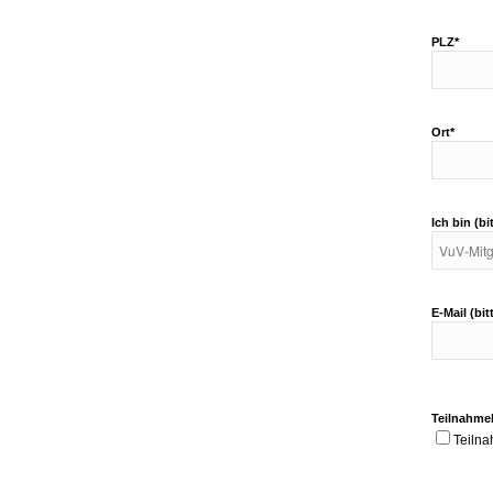
PLZ*
Ort*
Ich bin (b
E-Mail (bi
Teilnahme
Teiln