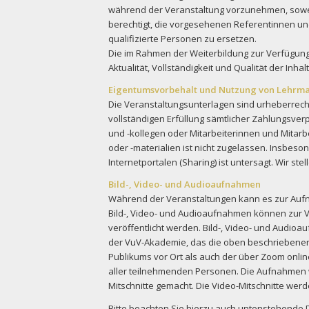
während der Veranstaltung vorzunehmen, soweit
berechtigt, die vorgesehenen Referentinnen und 
qualifizierte Personen zu ersetzen.
Die im Rahmen der Weiterbildung zur Verfügung
Aktualität, Vollständigkeit und Qualität der Inh
Eigentumsvorbehalt und Nutzung von Lehrma
Die Veranstaltungsunterlagen sind urheberrecht
vollständigen Erfüllung sämtlicher Zahlungsver
und -kollegen oder Mitarbeiterinnen und Mitar
oder -materialien ist nicht zugelassen. Insbeso
Internetportalen (Sharing) ist untersagt. Wir ste
Bild-, Video- und Audioaufnahmen
Während der Veranstaltungen kann es zur Auf
Bild-, Video- und Audioaufnahmen können zur 
veröffentlicht werden. Bild-, Video- und Audi
der VuV-Akademie, das die oben beschriebenen
Publikums vor Ort als auch der über Zoom onl
aller teilnehmenden Personen. Die Aufnahmen 
Mitschnitte gemacht. Die Video-Mitschnitte werd
Bitte beachten Sie hierzu auch untenstehende