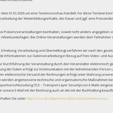
ab dem 01.01.2026 um eine Terminvorschau handelt. Für diese Termine könn
rarbeitung der Weiterbildungsinhalte, der Dauer und ggf. eine Preisänder
i Präsenzveranstaltungen beinhalten, soweit nicht anders angegeben: 
Arbeitsunterlagen. Bei Online-Veranstaltungen werden dem Teilnehmer d
. Erhebung, Verarbeitung und Übermittlung) verfahren wir nach den gesetz
e Informationen zur Datenverarbeitung in Bezug auf Foto-Video- und A
 Durchführung der Veranstaltung durch den Veranstalter elektronisch g
ng der Daten erfolgt zur Kommunikation mit der teilnehmenden Person u
er elektronische Versand der Rechnungen erfolgt unter Wahrung unserer
werden angemessene technische und organisatorische Maßnahmen berücks
sportverschlüsselung (TLS – Transport Layer Security) von E-Mails eingese
nsere E-Mail mit der Rechnung auch an die mit der Buchhaltung beauftr
rhalten Sie unter
https://vuv.de/allgemeine-datenschutzhinweise-vuv/
.