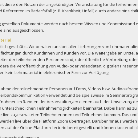
 diese den Nutzen der angekündigten Veranstaltung für die teilnehmend
Referenten im Bedarfsfall (z. B. Krankheit, Unfall) durch andere hinsich
 gestellten Dokumente werden nach bestem Wissen und Kenntnisstand erst
alte sind ausgeschlossen.
terial
lich geschützt. Wir behalten uns bei allen Lieferungen von Lehrmateriali
pflichtungen durch Kundinnen und Kunden vor. Die Weitergabe an Dritte, 
beiter der teilnehmenden Personen sind, oder öffentliche Verbreitung o
ndere die Veröffentlichung von Audio- oder Videodaten, digitalen Präsenta
llen kein Lehrmaterial in elektronischer Form zur Verfügung.
nahme der teilnehmenden Personen auf Fotos, Videos bzw. Audioaufnahm
Verbandskommunikation verwendet und beispielsweise im Seminarprogramm
oaufnahmen im Rahmen der Veranstaltungen dienen auch der Umsetzung de
 unterschiedlichen Teilnahmemöglichkeiten beinhaltet. Dabei kann es z
ine-live zugeschalteten Teilnehmerinnen und Teilnehmer kommen. Das um
werden live über die Plattform Zoom übertragen. Darüber hinaus werden
en auf der Online-Plattform Lecturio bereitgestellt und können kostenpfli
 Datenschutzhinweise.