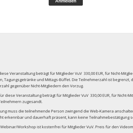
Anmelden
ese Veranstaltung beträgt für Mitglieder VuV 330,00 EUR, für Nicht-Mitglie
 Tagungsgetränke und Mittags-Büffet. Die Teilnehmerzahl ist begrenzt, d
zahl gegenüber Nicht-Mitgliedern den Vorzug.
 diese Veranstaltung beträgt für Mitglieder VuV 330,00 EUR, für Nicht-Mitg
Teilnehmern zugesandt.
ltung muss die teilnehmende Person zwingend die Web-Kamera anschalten
icht erkennbar und dauerhaft präsent, kann keine Teilnahmebestätigung 
ebinar/Workshop ist kostenfrei für Mitglieder VuV. Preis für den Videomit