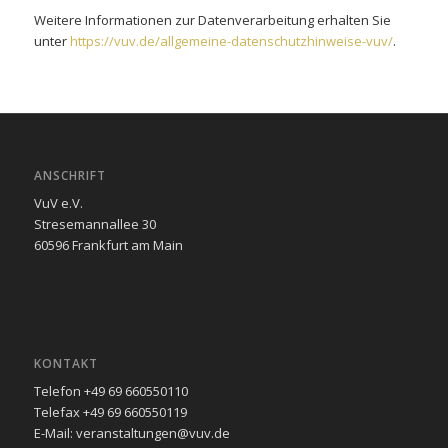
Weitere Informationen zur Datenverarbeitung erhalten Sie
unter
https://vuv.de/allgemeine-datenschutzhinweise-vuv/
.
ANSCHRIFT
VuV e.V.
Stresemannallee 30
60596 Frankfurt am Main
KONTAKT
Telefon +49 69 660550110
Telefax +49 69 660550119
E-Mail: veranstaltungen@vuv.de