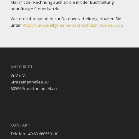
Mail mit der Rechnung auch an die mit der Buchhaltung
beauftragte Steuerkanzlei.
Weitere Informationen zur Datenverarbeitung erhalten Sie
unter
https://vuv.de/allgemeine-datenschutzhinweise-vuv/
.
ANSCHRIFT
VuV e.V.
Stresemannallee 30
60596 Frankfurt am Main
KONTAKT
Telefon +49 69 660550110