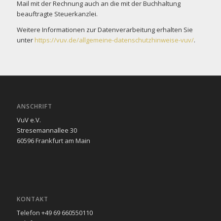
Mail mit der Rechnung auch an die mit der Buchhaltung
beauftragte Steuerkanzlei.
Weitere Informationen zur Datenverarbeitung erhalten Sie
unter
https://vuv.de/allgemeine-datenschutzhinweise-vuv/
.
ANSCHRIFT
VuV e.V.
Stresemannallee 30
60596 Frankfurt am Main
KONTAKT
Telefon +49 69 660550110