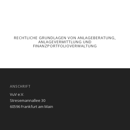
RECHTLICHE GRUNDLAGEN VON ANLAGEBERATUNG,
ANLAGEVERMITTLUNG UND
FINANZPORTFOLIOVERWALTUNG
ANSCHRIFT
VuV e.V.
Stresemannallee 30
60596 Frankfurt am Main