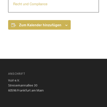
Recht und Compliance
Zum Kalender hinzufügen
ANSCHRIFT
VuV e.V.
Stresemannallee 30
60596 Frankfurt am Main