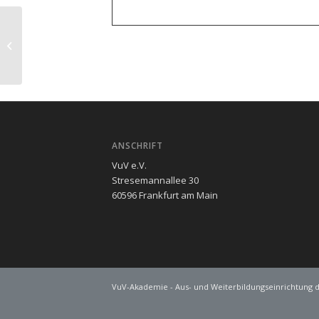
belegt
ANSCHRIFT
VuV e.V.
Stresemannallee 30
60596 Frankfurt am Main
VuV-Akademie - Aus- und Weiterbildungseinrichtung