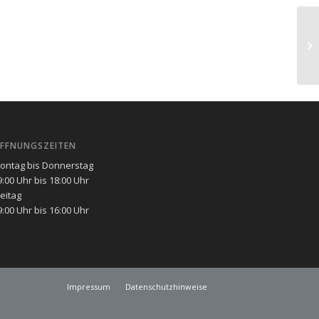
Wo
Ve
FFNUNGSZEITEN
ontag bis Donnerstag
9:00 Uhr bis 18:00 Uhr
reitag
9:00 Uhr bis 16:00 Uhr
Impressum
Datenschutzhinweise