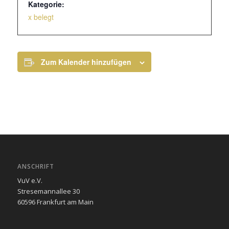
Kategorie:
x belegt
Zum Kalender hinzufügen
ANSCHRIFT
VuV e.V.
Stresemannallee 30
60596 Frankfurt am Main