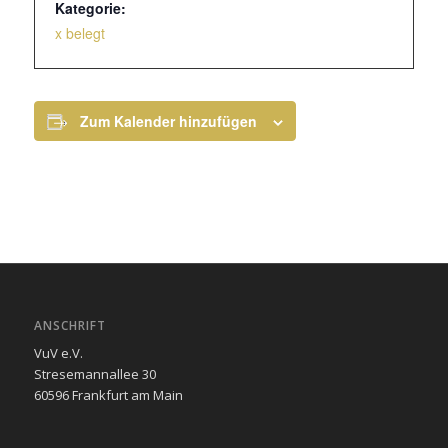
Kategorie:
x belegt
Zum Kalender hinzufügen
ANSCHRIFT
VuV e.V.
Stresemannallee 30
60596 Frankfurt am Main