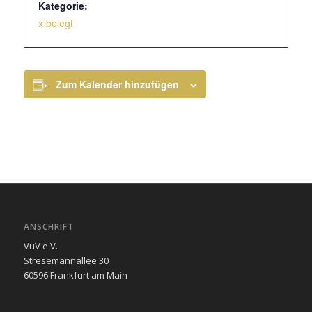
Kategorie:
x belegt
Zum Kalender hinzufügen
ANSCHRIFT
VuV e.V.
Stresemannallee 30
60596 Frankfurt am Main