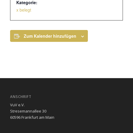
Kategorie:
x belegt
Zum Kalender hinzufügen
ANSCHRIFT
VuV e.V.
Stresemannallee 30
60596 Frankfurt am Main