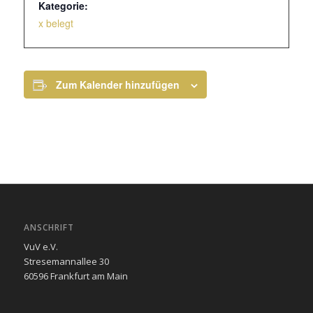
Kategorie:
x belegt
Zum Kalender hinzufügen
ANSCHRIFT
VuV e.V.
Stresemannallee 30
60596 Frankfurt am Main