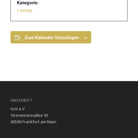
Kategorie:
x belegt
Zum Kalender hinzufügen
ANSCHRIFT
VuV e.V.
Stresemannallee 30
60596 Frankfurt am Main