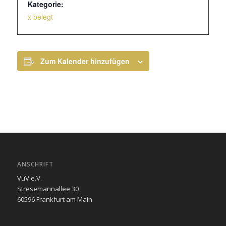
Kategorie:
x belegt
Zum Kalender hinzufügen
ANSCHRIFT
VuV e.V.
Stresemannallee 30
60596 Frankfurt am Main